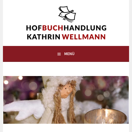
Springe
zum
HOFBUCHHANDLUNG
Inhalt
DIE BUCHHANDLUNG AUF DEM LAND IN WESTERHOLT BEI
WARDENBURG
KATHRIN WELLMANN
MENÜ