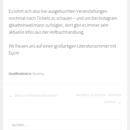
Es lohnt sich also bei ausgebuchten Veranstaltungen
nochmal nach Tickets zu schauen – und uns bei Instagram
@kathrinwellmann zu folgen, dort gibt es immer sehr
aktuelle Infos aus der Hofbuchhandlung.
Wir freuen uns auf einen großartigen Literatursommer mit
Euch!
Veröffentlicht in:
Baublog
BEITRAGS-
Rückblick: Sia Piontek – Blutroter
Unser Live-Podcast jetzt online!
NAVIGATION
Sommer
Suchen
nach: