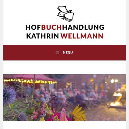
Springe
zum
HOFBUCHHANDLUNG
Inhalt
DIE BUCHHANDLUNG AUF DEM LAND IN WESTERHOLT BEI
WARDENBURG
KATHRIN WELLMANN
MENÜ